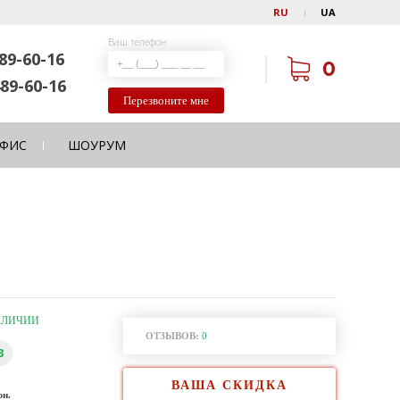
RU
UA
Ваш телефон
89-60-16
0
89-60-16
Перезвоните мне
ФИС
ШОУРУМ
АЛИЧИИ
ОТЗЫВОВ:
0
3
ВАША СКИДКА
рн.