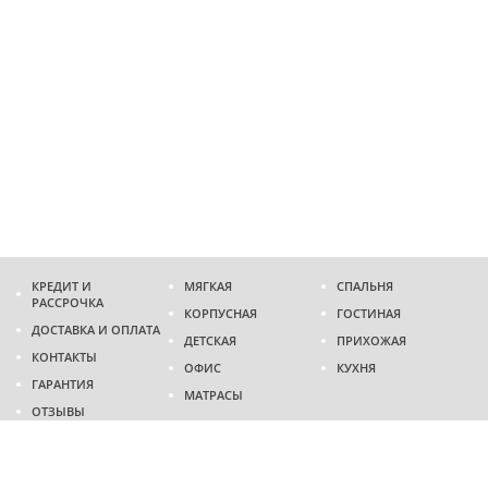
КРЕДИТ И
МЯГКАЯ
СПАЛЬНЯ
РАССРОЧКА
КОРПУСНАЯ
ГОСТИНАЯ
ДОСТАВКА И ОПЛАТА
ДЕТСКАЯ
ПРИХОЖАЯ
КОНТАКТЫ
ОФИС
КУХНЯ
ГАРАНТИЯ
МАТРАСЫ
ОТЗЫВЫ
Адрес
г. Днепр