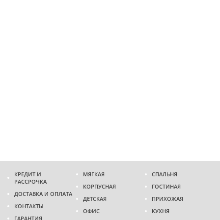
КРЕДИТ И
МЯГКАЯ
СПАЛЬНЯ
РАССРОЧКА
КОРПУСНАЯ
ГОСТИНАЯ
ДОСТАВКА И ОПЛАТА
ДЕТСКАЯ
ПРИХОЖАЯ
КОНТАКТЫ
ОФИС
КУХНЯ
ГАРАНТИЯ