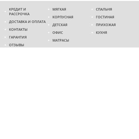
КРЕДИТ И
МЯГКАЯ
СПАЛЬНЯ
РАССРОЧКА
КОРПУСНАЯ
ГОСТИНАЯ
ДОСТАВКА И ОПЛАТА
ДЕТСКАЯ
ПРИХОЖАЯ
КОНТАКТЫ
ОФИС
КУХНЯ
ГАРАНТИЯ
МАТРАСЫ
ОТЗЫВЫ
Адрес
г. Днепр
проспект Слобожанский, 37
пн-сб - 9:00 - 19:00
вс - 10:00 - 17:00
Приходите в гости
Мы на карте
Телефон
(096)
489-60-16
(095)
489-60-16
Создание и
продвижение сайтов
: @ 2026 Fenix Industry