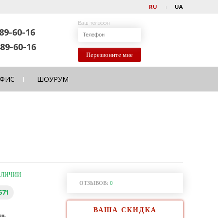
RU
UA
Ваш телефон
89-60-16
89-60-16
Перезвоните мне
ФИС
ШОУРУМ
АЛИЧИИ
ОТЗЫВОВ:
0
571
ВАША СКИДКА
рн.