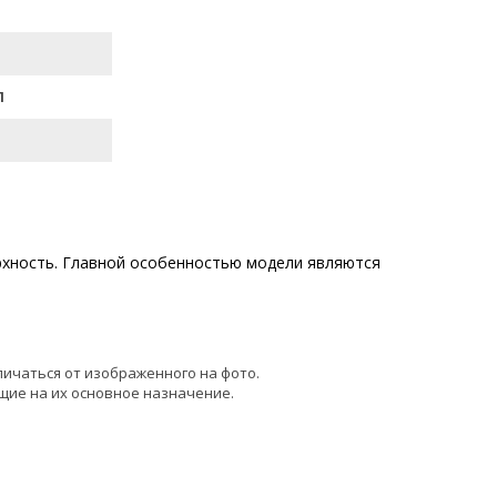
П
хность. Главной особенностью модели являются
личаться от изображенного на фото.
щие на их основное назначение.