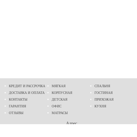
КРЕДИТ И РАССРОЧКА
МЯГКАЯ
СПАЛЬНЯ
ДОСТАВКА И ОПЛАТА
КОРПУСНАЯ
ГОСТИНАЯ
КОНТАКТЫ
ДЕТСКАЯ
ПРИХОЖАЯ
ГАРАНТИЯ
ОФИС
КУХНЯ
ОТЗЫВЫ
МАТРАСЫ
Адрес
г. Днепр
проспект Слобожанский, 37