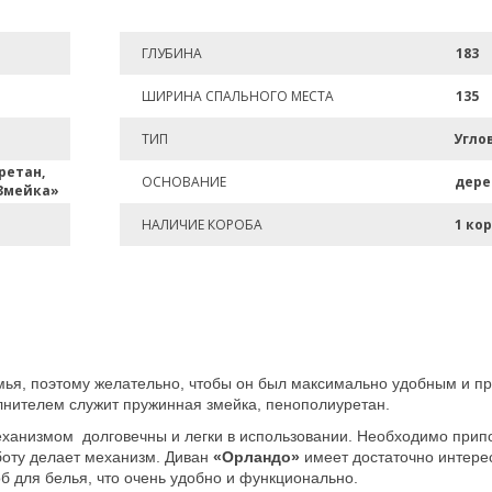
ГЛУБИНА
183
ШИРИНА СПАЛЬНОГО МЕСТА
135
ТИП
Угло
ретан,
ОСНОВАНИЕ
дере
Змейка»
НАЛИЧИЕ КОРОБА
1 ко
семья, поэтому желательно, чтобы он был максимально удобным и п
лнителем служит пружинная змейка, пенополиуретан.
ханизмом долговечны и легки в использовании. Необходимо припод
аботу делает механизм. Диван
«Орландо»
имеет достаточно интерес
об для белья, что очень удобно и функционально.