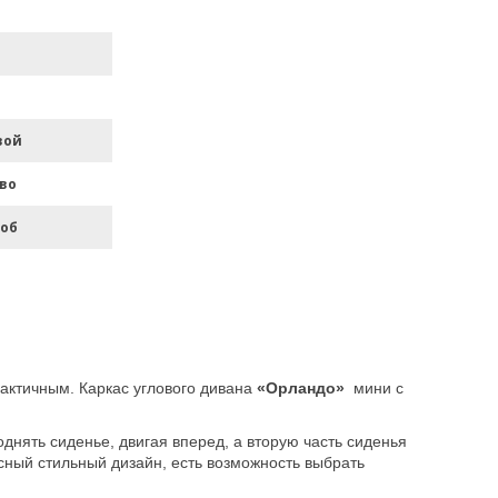
вой
во
роб
рактичным. Каркас углового дивана
«Орландо»
мини с
нять сиденье, двигая вперед, а вторую часть сиденья
ный стильный дизайн, есть возможность выбрать