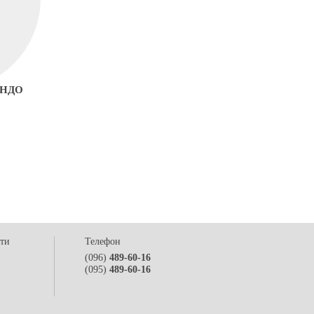
АНДО
сти
Телефон
(096)
489-60-16
(095)
489-60-16