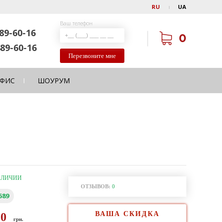
RU
UA
Ваш телефон
89-60-16
0
89-60-16
Перезвоните мне
ФИС
ШОУРУМ
АЛИЧИИ
ОТЗЫВОВ:
0
589
ВАША СКИДКА
50
грн.