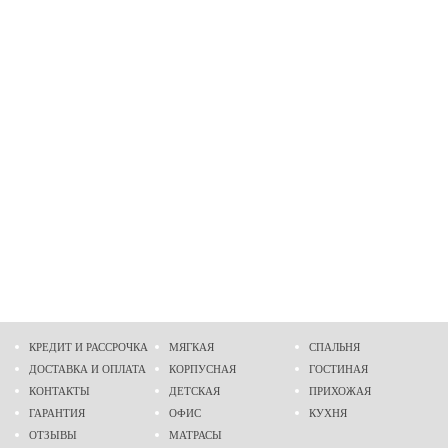
КРЕДИТ И РАССРОЧКА
МЯГКАЯ
СПАЛЬНЯ
ДОСТАВКА И ОПЛАТА
КОРПУСНАЯ
ГОСТИНАЯ
КОНТАКТЫ
ДЕТСКАЯ
ПРИХОЖАЯ
ГАРАНТИЯ
ОФИС
КУХНЯ
ОТЗЫВЫ
МАТРАСЫ