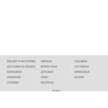
КРЕДИТ И РАССРОЧКА
МЯГКАЯ
СПАЛЬНЯ
ДОСТАВКА И ОПЛАТА
КОРПУСНАЯ
ГОСТИНАЯ
КОНТАКТЫ
ДЕТСКАЯ
ПРИХОЖАЯ
ГАРАНТИЯ
ОФИС
КУХНЯ
ОТЗЫВЫ
МАТРАСЫ
Адрес
г. Днепр
проспект Слобожанский, 37
пн-сб - 9:00 - 19:00
вс - 10:00 - 17:00