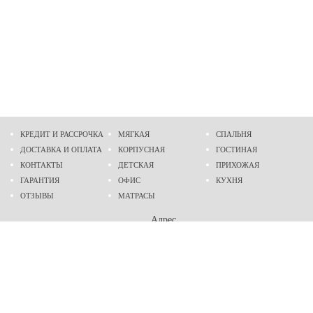
КРЕДИТ И РАССРОЧКА
МЯГКАЯ
СПАЛЬНЯ
ДОСТАВКА И ОПЛАТА
КОРПУСНАЯ
ГОСТИНАЯ
КОНТАКТЫ
ДЕТСКАЯ
ПРИХОЖАЯ
ГАРАНТИЯ
ОФИС
КУХНЯ
ОТЗЫВЫ
МАТРАСЫ
Адрес
г. Днепр
проспект Слобожанский, 37
пн-сб - 9:00 - 19:00
вс - 10:00 - 17:00
Приходите в гости
Мы на карте
Телефон