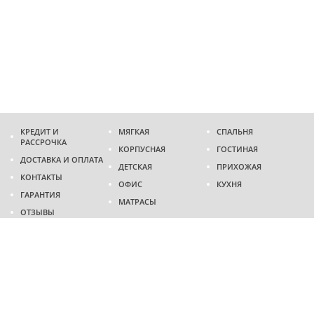
КРЕДИТ И
МЯГКАЯ
СПАЛЬНЯ
РАССРОЧКА
КОРПУСНАЯ
ГОСТИНАЯ
ДОСТАВКА И ОПЛАТА
ДЕТСКАЯ
ПРИХОЖАЯ
КОНТАКТЫ
ОФИС
КУХНЯ
ГАРАНТИЯ
МАТРАСЫ
ОТЗЫВЫ
Адрес
г. Днепр
проспект Слобожанский, 37
пн-сб - 9:00 - 19:00
вс - 10:00 - 17:00
Приходите в гости