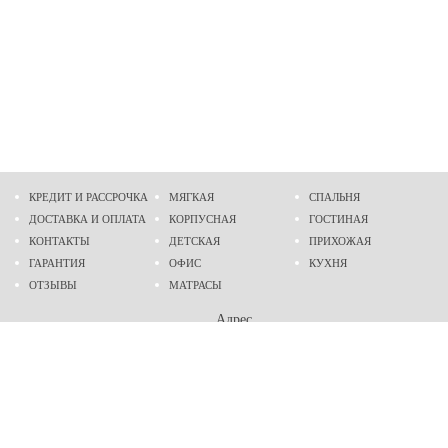
КРЕДИТ И РАССРОЧКА
МЯГКАЯ
СПАЛЬНЯ
ДОСТАВКА И ОПЛАТА
КОРПУСНАЯ
ГОСТИНАЯ
КОНТАКТЫ
ДЕТСКАЯ
ПРИХОЖАЯ
ГАРАНТИЯ
ОФИС
КУХНЯ
ОТЗЫВЫ
МАТРАСЫ
Адрес
г. Днепр
проспект Слобожанский, 37
пн-сб - 9:00 - 19:00
вс - 10:00 - 17:00
Приходите в гости
Мы на карте