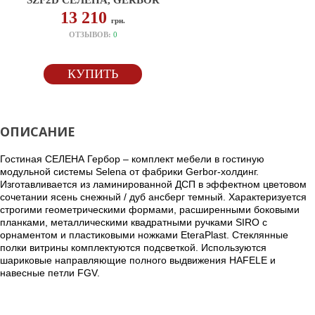
SZF2D СЕЛЕНА, GERBOR
13 210
грн.
ОТЗЫВОВ:
0
КУПИТЬ
ОПИСАНИЕ
Гостиная СЕЛЕНА Гербор – комплект мебели в гостиную
модульной системы Selena от фабрики Gerbor-холдинг.
Изготавливается из ламинированной ДСП в эффектном цветовом
сочетании ясень снежный / дуб ансберг темный. Характеризуется
строгими геометрическими формами, расширенными боковыми
планками, металлическими квадратными ручками SIRO с
орнаментом и пластиковыми ножками EteraPlast. Стеклянные
полки витрины комплектуются подсветкой. Используются
шариковые направляющие полного выдвижения HAFELE и
навесные петли FGV.