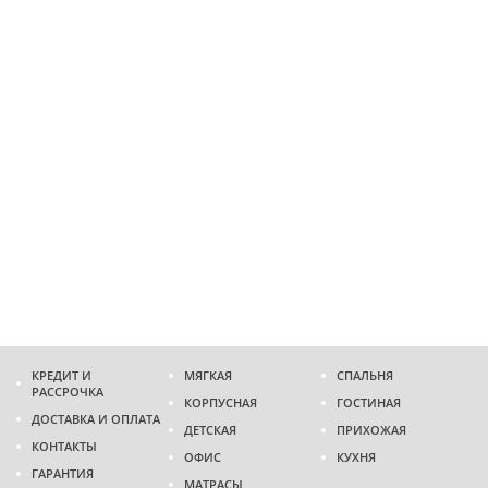
КРЕДИТ И
МЯГКАЯ
СПАЛЬНЯ
РАССРОЧКА
КОРПУСНАЯ
ГОСТИНАЯ
ДОСТАВКА И ОПЛАТА
ДЕТСКАЯ
ПРИХОЖАЯ
КОНТАКТЫ
ОФИС
КУХНЯ
ГАРАНТИЯ
МАТРАСЫ