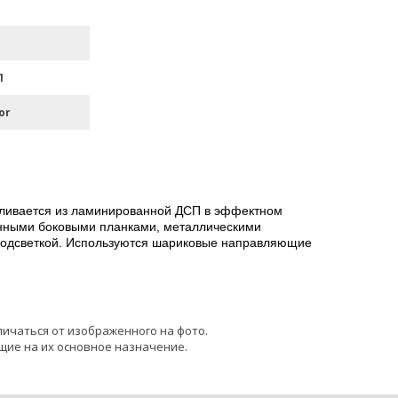
П
or
авливается из ламинированной ДСП в эффектном
енными боковыми планками, металлическими
 подсветкой. Используются шариковые направляющие
личаться от изображенного на фото.
щие на их основное назначение.