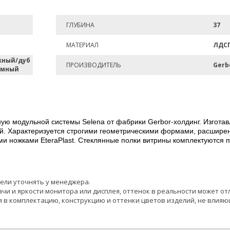
ГЛУБИНА
37
МАТЕРИАЛ
ЛДС
жный/дуб
ПРОИЗВОДИТЕЛЬ
Gerb
емный
ную модульной системы Selena от фабрики Gerbor-холдинг. Изгот
ный. Характеризуется строгими геометрическими формами, расшир
ми ножками EteraPlast. Стеклянные полки витрины комплектуются
ели уточнять у менеджера.
чи и яркости монитора или дисплея, оттенок в реальности может от
 в комплектацию, конструкцию и оттенки цветов изделий, не влияю