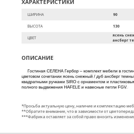
ХАРАКТЕРИСТИКИ
ШИРИНА
90
ВЫСОТА
130
ясень сне
ЦВЕТ
ансберг т
ОПИСАНИЕ
Гостиная СЕЛЕНА Гербор – комплект мебели в гости
цветовом сочетании ясень снежный / дуб ансберг тем
квадратными ручками SIRO с орнаментом и пластиковы
полного выдвижения HAFELE и навесные петли FGV.
*Просьба актуальную цену, наличие и комплектацию меб
**Обратите внимание, что в зависимости от цветопереда
***Фабрика оставляет за собой право вносить изменения