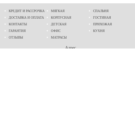
КРЕДИТ И РАССРОЧКА
МЯГКАЯ
СПАЛЬНЯ
ДОСТАВКА И ОПЛАТА
КОРПУСНАЯ
ГОСТИНАЯ
КОНТАКТЫ
ДЕТСКАЯ
ПРИХОЖАЯ
ГАРАНТИЯ
ОФИС
КУХНЯ
ОТЗЫВЫ
МАТРАСЫ
Адрес
г. Днепр
проспект Слобожанский, 37
пн-сб - 9:00 - 19:00
вс - 10:00 - 17:00
Приходите в гости
Мы на карте
Телефон
(096)
489-60-16
(095)
489-60-16
Создание и
продвижение сайтов
: @ 2026 Fenix Industry