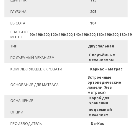
ШИРИНА
115
ГЛУБИНА
205
ВЫСОТА
104
СПАЛЬНОЕ
90х190/200,120х190/200,140х190/200,160х190/200,180х19
МЕСТО
ТИП
Двуспальная
С подъёмным
ПОДЪЕМНЫЙ МЕХАНИЗМ
механизмом
КОМПЛЕКТУЮЩЕЕ К КРОВАТИ
Каркас + матрас
Встроенные
ортопедические
ОСНОВАНИЕ ДЛЯ МАТРАСА
ламели (без
матраса)
Короб для
ОСНАЩЕНИЕ
хранения
подъемный
ОПЦИИ
механизм
ПРОИЗВОДИТЕЛЬ
Da-Kas