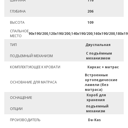
ШИРИНА
116
ГЛУБИНА
206
ВЫСОТА
109
СПАЛЬНОЕ
90х190/200,120х190/200,140х190/200,160х190/200,180х19
МЕСТО
ТИП
Двуспальная
С подъёмным
ПОДЪЕМНЫЙ МЕХАНИЗМ
механизмом
КОМПЛЕКТУЮЩЕЕ К КРОВАТИ
Каркас + матрас
Встроенные
ортопедические
ОСНОВАНИЕ ДЛЯ МАТРАСА
ламели (без
матраса)
Короб для
ОСНАЩЕНИЕ
хранения
подъемный
ОПЦИИ
механизм
ПРОИЗВОДИТЕЛЬ
Da-Kas