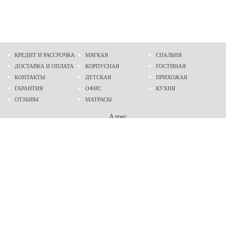
КРЕДИТ И РАССРОЧКА
МЯГКАЯ
СПАЛЬНЯ
ДОСТАВКА И ОПЛАТА
КОРПУСНАЯ
ГОСТИНАЯ
КОНТАКТЫ
ДЕТСКАЯ
ПРИХОЖАЯ
ГАРАНТИЯ
ОФИС
КУХНЯ
ОТЗЫВЫ
МАТРАСЫ
Адрес
г. Днепр
проспект Слобожанский, 37
пн-сб - 9:00 - 19:00
вс - 10:00 - 17:00
Приходите в гости
Мы на карте
Телефон
(096)
489-60-16
(095)
489-60-16