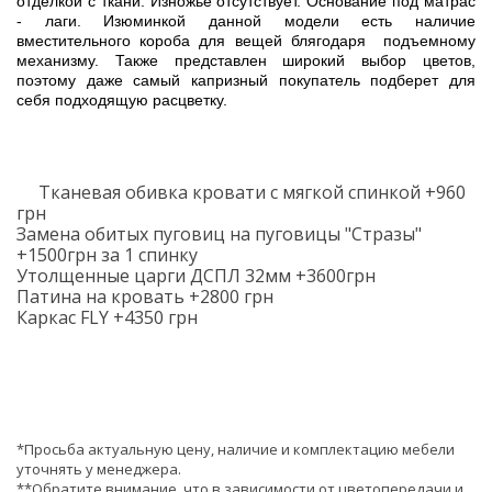
отделкой с ткани. Изножье отсутствует. Основание под матрас
- лаги. Изюминкой данной модели есть наличие
вместительного короба для вещей блягодаря подъемному
механизму. Также представлен широкий выбор цветов,
поэтому даже самый капризный покупатель подберет для
себя подходящую расцветку.
Тканевая обивка кровати с мягкой спинкой +960
грн
Замена обитых пуговиц на пуговицы "Стразы"
+1500грн за 1 спинку
Утолщенные царги ДСПЛ 32мм +3600грн
Патина на кровать +2800 грн
Каркас FLY +4350 грн
*Просьба актуальную цену, наличие и комплектацию мебели
уточнять у менеджера.
**Обратите внимание, что в зависимости от цветопередачи и