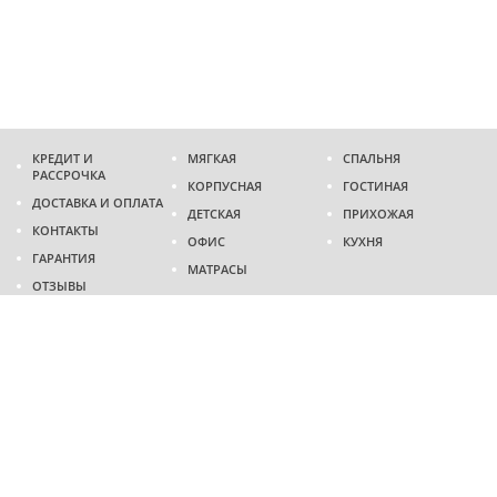
КРЕДИТ И
МЯГКАЯ
СПАЛЬНЯ
РАССРОЧКА
КОРПУСНАЯ
ГОСТИНАЯ
ДОСТАВКА И ОПЛАТА
ДЕТСКАЯ
ПРИХОЖАЯ
КОНТАКТЫ
ОФИС
КУХНЯ
ГАРАНТИЯ
МАТРАСЫ
ОТЗЫВЫ
Адрес
г. Днепр
проспект Слобожанский, 37
пн-сб - 9:00 - 19:00
вс - 10:00 - 17:00
Приходите в гости
Мы на карте
Телефон