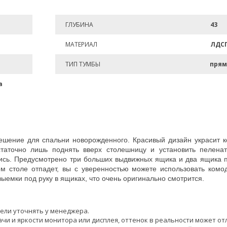
ГЛУБИНА
43
МАТЕРИАЛ
ЛДС
ТИП ТУМБЫ
прям
а
ешение для спальни новорожденного. Красивый дизайн украсит к
статочно лишь поднять вверх столешницу и установить пеленат
клись. Предусмотрено три больших выдвижных ящика и два ящика 
м столе отпадет, вы с уверенностью можете использовать комо
ыемки под руку в ящиках, что очень оригинально смотрится.
ели уточнять у менеджера.
чи и яркости монитора или дисплея, оттенок в реальности может от