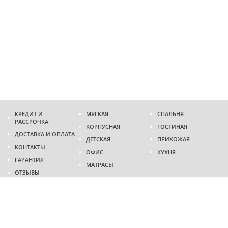
КРЕДИТ И
МЯГКАЯ
СПАЛЬНЯ
РАССРОЧКА
КОРПУСНАЯ
ГОСТИНАЯ
ДОСТАВКА И ОПЛАТА
ДЕТСКАЯ
ПРИХОЖАЯ
КОНТАКТЫ
ОФИС
КУХНЯ
ГАРАНТИЯ
МАТРАСЫ
ОТЗЫВЫ
Адрес
г. Днепр
проспект Слобожанский, 37
пн-сб - 9:00 - 19:00
вс - 10:00 - 17:00