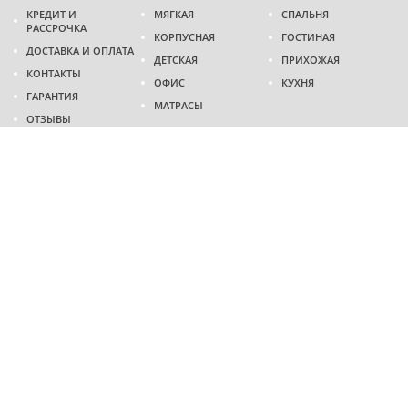
КРЕДИТ И
МЯГКАЯ
СПАЛЬНЯ
РАССРОЧКА
КОРПУСНАЯ
ГОСТИНАЯ
ДОСТАВКА И ОПЛАТА
ДЕТСКАЯ
ПРИХОЖАЯ
КОНТАКТЫ
ОФИС
КУХНЯ
ГАРАНТИЯ
МАТРАСЫ
ОТЗЫВЫ
Адрес
г. Днепр
проспект Слобожанский, 37
пн-сб - 9:00 - 19:00
вс - 10:00 - 17:00
Приходите в гости
Мы на карте
Телефон
(096)
489-60-16
(095)
489-60-16
Создание и
продвижение сайтов
: @ 2026 Fenix Industry