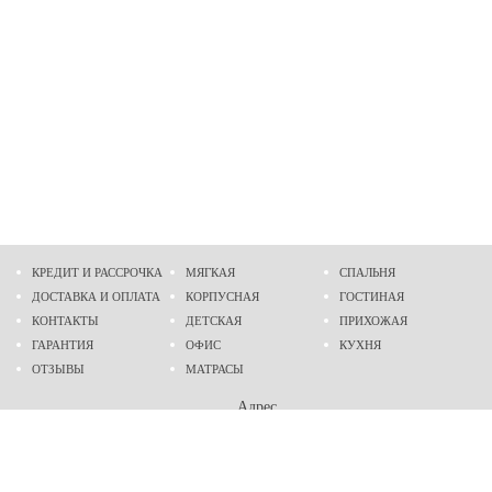
КРЕДИТ И РАССРОЧКА
МЯГКАЯ
СПАЛЬНЯ
ДОСТАВКА И ОПЛАТА
КОРПУСНАЯ
ГОСТИНАЯ
КОНТАКТЫ
ДЕТСКАЯ
ПРИХОЖАЯ
ГАРАНТИЯ
ОФИС
КУХНЯ
ОТЗЫВЫ
МАТРАСЫ
Адрес
г. Днепр
проспект Слобожанский, 37
пн-сб - 9:00 - 19:00
вс - 10:00 - 17:00