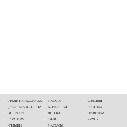
КРЕДИТ И РАССРОЧКА
МЯГКАЯ
СПАЛЬНЯ
ДОСТАВКА И ОПЛАТА
КОРПУСНАЯ
ГОСТИНАЯ
КОНТАКТЫ
ДЕТСКАЯ
ПРИХОЖАЯ
ГАРАНТИЯ
ОФИС
КУХНЯ
ОТЗЫВЫ
МАТРАСЫ