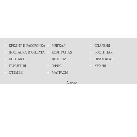
КРЕДИТ И РАССРОЧКА
МЯГКАЯ
СПАЛЬНЯ
ДОСТАВКА И ОПЛАТА
КОРПУСНАЯ
ГОСТИНАЯ
КОНТАКТЫ
ДЕТСКАЯ
ПРИХОЖАЯ
ГАРАНТИЯ
ОФИС
КУХНЯ
ОТЗЫВЫ
МАТРАСЫ
Адрес
г. Днепр
проспект Слобожанский, 37
пн-сб - 9:00 - 19:00
вс - 10:00 - 17:00
Приходите в гости
Мы на карте
Телефон
(096)
489-60-16
(095)
489-60-16