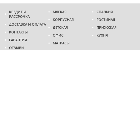
КРЕДИТ И
МЯГКАЯ
СПАЛЬНЯ
РАССРОЧКА
КОРПУСНАЯ
ГОСТИНАЯ
ДОСТАВКА И ОПЛАТА
ДЕТСКАЯ
ПРИХОЖАЯ
КОНТАКТЫ
ОФИС
КУХНЯ
ГАРАНТИЯ
МАТРАСЫ
ОТЗЫВЫ
Адрес
г. Днепр
проспект Слобожанский, 37
пн-сб - 9:00 - 19:00
вс - 10:00 - 17:00
Приходите в гости
Мы на карте
Телефон
(096)
489-60-16
(095)
489-60-16
Создание и
продвижение сайтов
: @ 2026 Fenix Industry