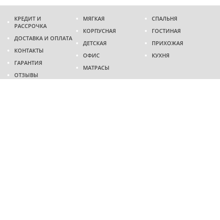
КРЕДИТ И
МЯГКАЯ
СПАЛЬНЯ
РАССРОЧКА
КОРПУСНАЯ
ГОСТИНАЯ
ДОСТАВКА И ОПЛАТА
ДЕТСКАЯ
ПРИХОЖАЯ
КОНТАКТЫ
ОФИС
КУХНЯ
ГАРАНТИЯ
МАТРАСЫ
ОТЗЫВЫ
Адрес
г. Днепр
проспект Слобожанский, 37
пн-сб - 9:00 - 19:00
вс - 10:00 - 17:00
Приходите в гости
Мы на карте
Телефон
(096)
489-60-16
(095)
489-60-16
Создание и
продвижение сайтов
: @ 2026 Fenix Industry