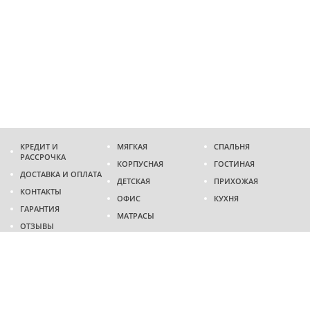
КРЕДИТ И
МЯГКАЯ
СПАЛЬНЯ
РАССРОЧКА
КОРПУСНАЯ
ГОСТИНАЯ
ДОСТАВКА И ОПЛАТА
ДЕТСКАЯ
ПРИХОЖАЯ
КОНТАКТЫ
ОФИС
КУХНЯ
ГАРАНТИЯ
МАТРАСЫ
ОТЗЫВЫ
Адрес
г. Днепр
проспект Слобожанский, 37
пн-сб - 9:00 - 19:00
вс - 10:00 - 17:00