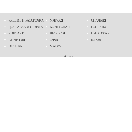
КРЕДИТ И РАССРОЧКА
МЯГКАЯ
СПАЛЬНЯ
ДОСТАВКА И ОПЛАТА
КОРПУСНАЯ
ГОСТИНАЯ
КОНТАКТЫ
ДЕТСКАЯ
ПРИХОЖАЯ
ГАРАНТИЯ
ОФИС
КУХНЯ
ОТЗЫВЫ
МАТРАСЫ
Адрес
г. Днепр
проспект Слобожанский, 37
пн-сб - 9:00 - 19:00
вс - 10:00 - 17:00
Приходите в гости
Мы на карте
Телефон
(096)
489-60-16
(095)
489-60-16