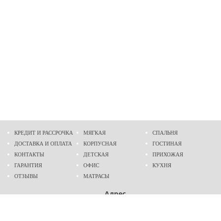
КРЕДИТ И РАССРОЧКА
МЯГКАЯ
СПАЛЬНЯ
ДОСТАВКА И ОПЛАТА
КОРПУСНАЯ
ГОСТИНАЯ
КОНТАКТЫ
ДЕТСКАЯ
ПРИХОЖАЯ
ГАРАНТИЯ
ОФИС
КУХНЯ
ОТЗЫВЫ
МАТРАСЫ
Адрес
г. Днепр
проспект Слобожанский, 37
пн-сб - 9:00 - 19:00