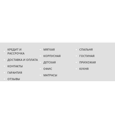
КРЕДИТ И
МЯГКАЯ
СПАЛЬНЯ
РАССРОЧКА
КОРПУСНАЯ
ГОСТИНАЯ
ДОСТАВКА И ОПЛАТА
ДЕТСКАЯ
ПРИХОЖАЯ
КОНТАКТЫ
ОФИС
КУХНЯ
ГАРАНТИЯ
МАТРАСЫ
ОТЗЫВЫ
Адрес
г. Днепр
проспект Слобожанский, 37
пн-сб - 9:00 - 19:00
вс - 10:00 - 17:00
Приходите в гости