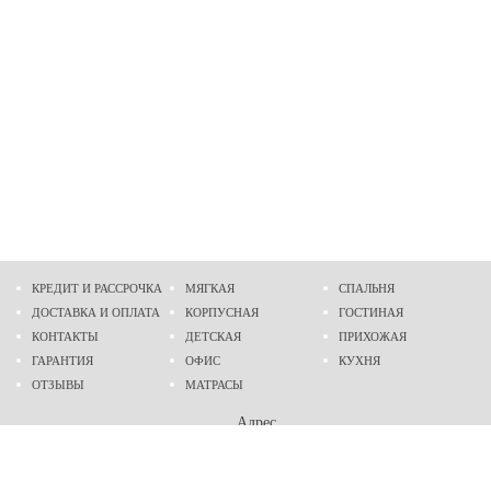
КРЕДИТ И РАССРОЧКА
МЯГКАЯ
СПАЛЬНЯ
ДОСТАВКА И ОПЛАТА
КОРПУСНАЯ
ГОСТИНАЯ
КОНТАКТЫ
ДЕТСКАЯ
ПРИХОЖАЯ
ГАРАНТИЯ
ОФИС
КУХНЯ
ОТЗЫВЫ
МАТРАСЫ
Адрес
г. Днепр
проспект Слобожанский, 37
пн-сб - 9:00 - 19:00
вс - 10:00 - 17:00