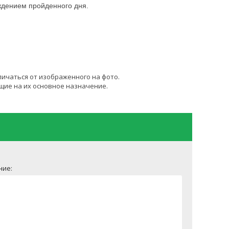
ждением пройденного дня.
личаться от изображенного на фото.
щие на их основное назначение.
ние: