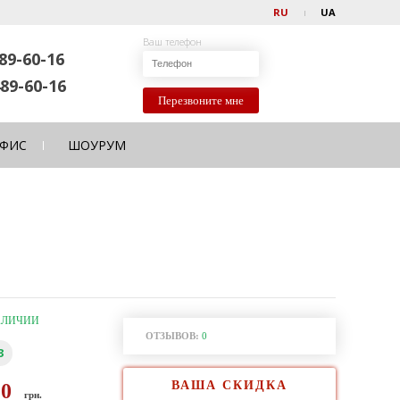
RU
UA
Ваш телефон
89-60-16
89-60-16
Перезвоните мне
ФИС
ШОУРУМ
АЛИЧИИ
ОТЗЫВОВ:
0
3
ВАША СКИДКА
50
грн.