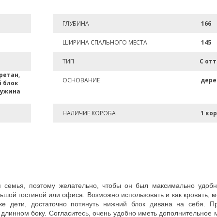
ГЛУБИНА
166
ШИРИНА СПАЛЬНОГО МЕСТА
145
ТИП
С от
ретан,
ОСНОВАНИЕ
дере
 блок
ружина
НАЛИЧИЕ КОРОБА
1 ко
ся семья, поэтому желательно, чтобы он был максимально удо
ьшой гостиной или офиса. Возможно использовать и как кровать,
аже дети, достаточно потянуть нижний блок дивана на себя. П
 длинном боку.
Согласитесь, очень удобно иметь дополнительное