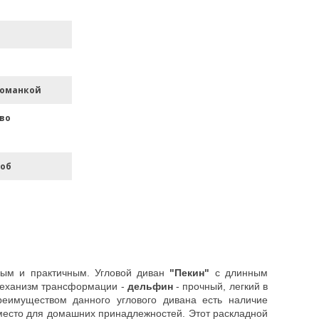
томанкой
во
роб
бным и практичным.
Угловой диван
"Пекин"
с длинным
 механизм трансформации -
дельфин
- прочный, легкий в
реимуществом данного углового дивана есть наличие
 место для домашних принадлежностей
. Этот раскладной