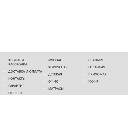
КРЕДИТ И
МЯГКАЯ
СПАЛЬНЯ
РАССРОЧКА
КОРПУСНАЯ
ГОСТИНАЯ
ДОСТАВКА И ОПЛАТА
ДЕТСКАЯ
ПРИХОЖАЯ
КОНТАКТЫ
ОФИС
КУХНЯ
ГАРАНТИЯ
МАТРАСЫ
ОТЗЫВЫ
Адрес
г. Днепр
проспект Слобожанский, 37
пн-сб - 9:00 - 19:00
вс - 10:00 - 17:00
Приходите в гости