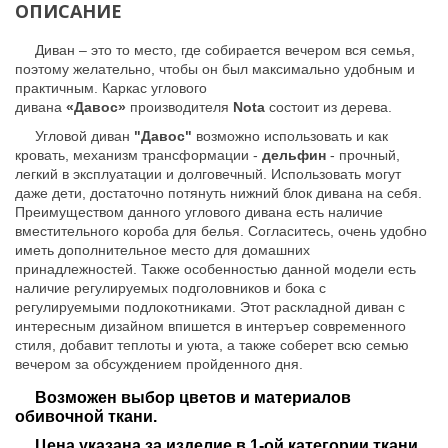
ОПИСАНИЕ
Диван – это то место, где собирается вечером вся семья,
поэтому желательно, чтобы он был максимально удобным и
практичным. Каркас углового
дивана
«Давос»
производителя
Nota
состоит из дерева.
Угловой диван
"Давос"
возможно использовать и как
кровать, механизм трансформации -
дельфин
- прочный,
легкий в эксплуатации и долговечный. Использовать могут
даже дети, достаточно потянуть нижний блок дивана на себя.
Преимуществом данного углового дивана есть наличие
вместительного короба для белья. Согласитесь, очень удобно
иметь дополнительное место для домашних
принадлежностей. Также особенностью данной модели есть
наличие регулируемых подголовников и бока с
регулируемыми подлокотниками. Этот раскладной диван с
интересным дизайном впишется в интеръер современного
стиля, добавит теплоты и уюта, а также соберет всю семью
вечером за обсуждением пройденного дня.
Возможен выбор цветов и материалов
обивочной ткани.
Цена указана за изделие в 1-ой категории ткани.