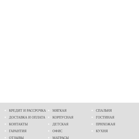
КРЕДИТ И РАССРОЧКА
МЯГКАЯ
СПАЛЬНЯ
ДОСТАВКА И ОПЛАТА
КОРПУСНАЯ
ГОСТИНАЯ
КОНТАКТЫ
ДЕТСКАЯ
ПРИХОЖАЯ
ГАРАНТИЯ
ОФИС
КУХНЯ
ОТЗЫВЫ
МАТРАСЫ