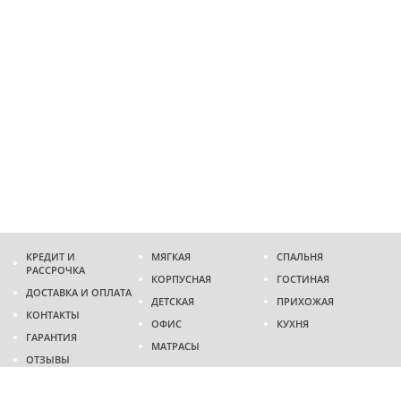
КРЕДИТ И
МЯГКАЯ
СПАЛЬНЯ
РАССРОЧКА
КОРПУСНАЯ
ГОСТИНАЯ
ДОСТАВКА И ОПЛАТА
ДЕТСКАЯ
ПРИХОЖАЯ
КОНТАКТЫ
ОФИС
КУХНЯ
ГАРАНТИЯ
МАТРАСЫ
ОТЗЫВЫ
Адрес