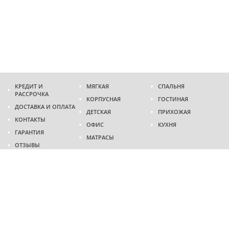
КРЕДИТ И
МЯГКАЯ
СПАЛЬНЯ
РАССРОЧКА
КОРПУСНАЯ
ГОСТИНАЯ
ДОСТАВКА И ОПЛАТА
ДЕТСКАЯ
ПРИХОЖАЯ
КОНТАКТЫ
ОФИС
КУХНЯ
ГАРАНТИЯ
МАТРАСЫ
ОТЗЫВЫ
Адрес
г. Днепр
проспект Слобожанский, 37
пн-сб - 9:00 - 19:00
вс - 10:00 - 17:00
Приходите в гости
Мы на карте