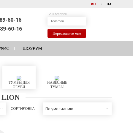
RU
UA
Ваш телефон
89-60-16
89-60-16
Перезвоните мне
ФИС
ШОУРУМ
ТУМБЫ ДЛЯ
НАВЕСНЫЕ
ОБУВИ
ТУМБЫ
 LION
СОРТИРОВКА:
По умолчанию