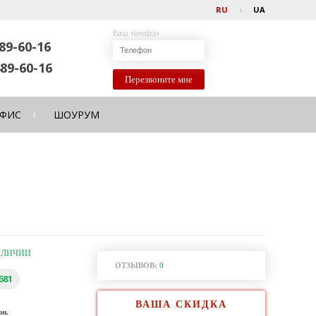
RU
UA
Ваш телефон
89-60-16
89-60-16
Перезвоните мне
ФИС
ШОУРУМ
АЛИЧИИ
ОТЗЫВОВ:
0
681
ВАША СКИДКА
рн.