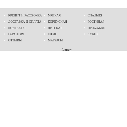
КРЕДИТ И РАССРОЧКА
МЯГКАЯ
СПАЛЬНЯ
ДОСТАВКА И ОПЛАТА
КОРПУСНАЯ
ГОСТИНАЯ
КОНТАКТЫ
ДЕТСКАЯ
ПРИХОЖАЯ
ГАРАНТИЯ
ОФИС
КУХНЯ
ОТЗЫВЫ
МАТРАСЫ
Адрес
г. Днепр
проспект Слобожанский, 37
пн-сб - 9:00 - 19:00
вс - 10:00 - 17:00
Приходите в гости
Мы на карте
Телефон
(096)
489-60-16
(095)
489-60-16
Создание и
продвижение сайтов
: @ 2026 Fenix Industry