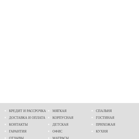
КРЕДИТ И РАССРОЧКА
МЯГКАЯ
СПАЛЬНЯ
ДОСТАВКА И ОПЛАТА
КОРПУСНАЯ
ГОСТИНАЯ
КОНТАКТЫ
ДЕТСКАЯ
ПРИХОЖАЯ
ГАРАНТИЯ
ОФИС
КУХНЯ
ОТЗЫВЫ
МАТРАСЫ