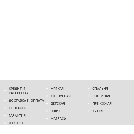
КРЕДИТ И
МЯГКАЯ
СПАЛЬНЯ
РАССРОЧКА
КОРПУСНАЯ
ГОСТИНАЯ
ДОСТАВКА И ОПЛАТА
ДЕТСКАЯ
ПРИХОЖАЯ
КОНТАКТЫ
ОФИС
КУХНЯ
ГАРАНТИЯ
МАТРАСЫ
ОТЗЫВЫ
Адрес