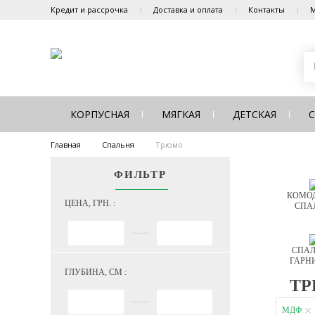
Кредит и рассрочка
Доставка и оплата
Контакты
М
КОРПУСНАЯ
МЯГКАЯ
ДЕТСКАЯ
Главная
Спальня
Трюмо
ФИЛЬТР
КОМОД
ЦЕНА, ГРН. :
СПА
СПАЛ
ГАРН
ГЛУБИНА, СМ :
Т
МДФ