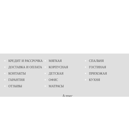
КРЕДИТ И РАССРОЧКА
МЯГКАЯ
СПАЛЬНЯ
ДОСТАВКА И ОПЛАТА
КОРПУСНАЯ
ГОСТИНАЯ
КОНТАКТЫ
ДЕТСКАЯ
ПРИХОЖАЯ
ГАРАНТИЯ
ОФИС
КУХНЯ
ОТЗЫВЫ
МАТРАСЫ
Адрес
г. Днепр
проспект Слобожанский, 37
пн-сб - 9:00 - 19:00
вс - 10:00 - 17:00
Приходите в гости
Мы на карте