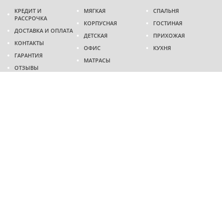
КРЕДИТ И
МЯГКАЯ
СПАЛЬНЯ
РАССРОЧКА
КОРПУСНАЯ
ГОСТИНАЯ
ДОСТАВКА И ОПЛАТА
ДЕТСКАЯ
ПРИХОЖАЯ
КОНТАКТЫ
ОФИС
КУХНЯ
ГАРАНТИЯ
МАТРАСЫ
ОТЗЫВЫ
Адрес
г. Днепр
проспект Слобожанский, 37
пн-сб - 9:00 - 19:00
вс - 10:00 - 17:00
Приходите в гости
Мы на карте
Телефон
(096)
489-60-16
(095)
489-60-16
Создание и
продвижение сайтов
: @ 2026 Fenix Industry