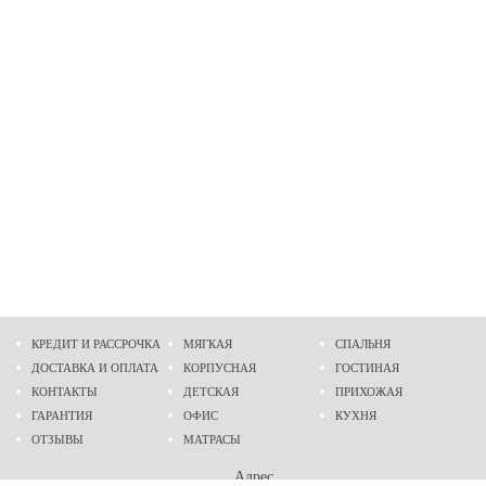
КРЕДИТ И РАССРОЧКА
МЯГКАЯ
СПАЛЬНЯ
ДОСТАВКА И ОПЛАТА
КОРПУСНАЯ
ГОСТИНАЯ
КОНТАКТЫ
ДЕТСКАЯ
ПРИХОЖАЯ
ГАРАНТИЯ
ОФИС
КУХНЯ
ОТЗЫВЫ
МАТРАСЫ
Адрес