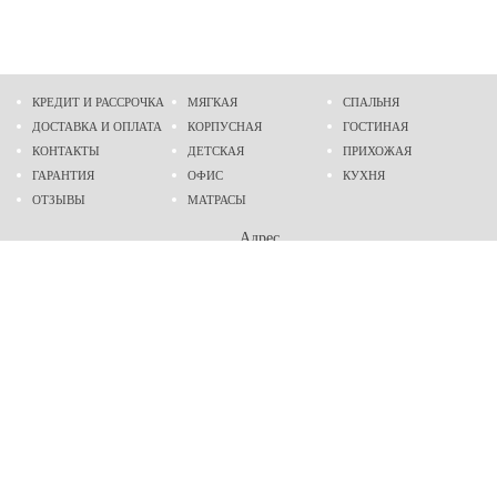
КРЕДИТ И РАССРОЧКА
МЯГКАЯ
СПАЛЬНЯ
ДОСТАВКА И ОПЛАТА
КОРПУСНАЯ
ГОСТИНАЯ
КОНТАКТЫ
ДЕТСКАЯ
ПРИХОЖАЯ
ГАРАНТИЯ
ОФИС
КУХНЯ
ОТЗЫВЫ
МАТРАСЫ
Адрес
г. Днепр
проспект Слобожанский, 37
пн-сб - 9:00 - 19:00
вс - 10:00 - 17:00
Приходите в гости
Мы на карте
Телефон
(096)
489-60-16
(095)
489-60-16