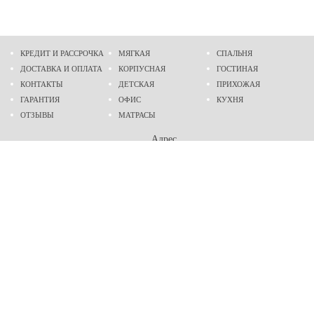
КРЕДИТ И РАССРОЧКА
МЯГКАЯ
СПАЛЬНЯ
ДОСТАВКА И ОПЛАТА
КОРПУСНАЯ
ГОСТИНАЯ
КОНТАКТЫ
ДЕТСКАЯ
ПРИХОЖАЯ
ГАРАНТИЯ
ОФИС
КУХНЯ
ОТЗЫВЫ
МАТРАСЫ
Адрес
г. Днепр
проспект Слобожанский, 37
пн-сб - 9:00 - 19:00
вс - 10:00 - 17:00
Приходите в гости
Мы на карте
Телефон
(096)
489-60-16
(095)
489-60-16