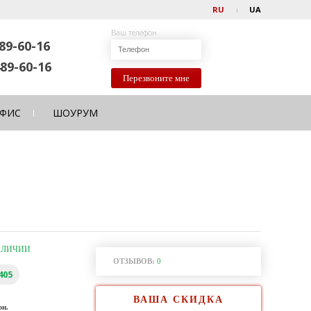
RU
UA
Ваш телефон
89-60-16
89-60-16
Перезвоните мне
ФИС
ШОУРУМ
АЛИЧИИ
ОТЗЫВОВ:
0
405
ВАША СКИДКА
рн.