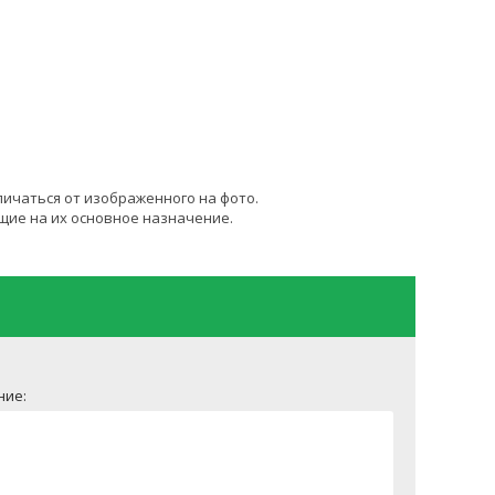
личаться от изображенного на фото.
щие на их основное назначение.
ние: