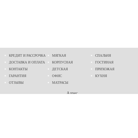
КРЕДИТ И РАССРОЧКА
МЯГКАЯ
СПАЛЬНЯ
ДОСТАВКА И ОПЛАТА
КОРПУСНАЯ
ГОСТИНАЯ
КОНТАКТЫ
ДЕТСКАЯ
ПРИХОЖАЯ
ГАРАНТИЯ
ОФИС
КУХНЯ
ОТЗЫВЫ
МАТРАСЫ
Адрес
г. Днепр
проспект Слобожанский, 37
пн-сб - 9:00 - 19:00
вс - 10:00 - 17:00
Приходите в гости
Мы на карте
Телефон