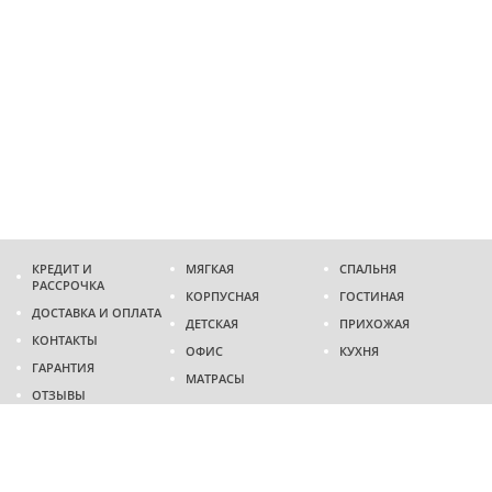
КРЕДИТ И
МЯГКАЯ
СПАЛЬНЯ
РАССРОЧКА
КОРПУСНАЯ
ГОСТИНАЯ
ДОСТАВКА И ОПЛАТА
ДЕТСКАЯ
ПРИХОЖАЯ
КОНТАКТЫ
ОФИС
КУХНЯ
ГАРАНТИЯ
МАТРАСЫ
ОТЗЫВЫ
Адрес
г. Днепр
проспект Слобожанский, 37
пн-сб - 9:00 - 19:00