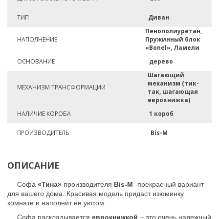
ТИП
Диван
Пенополиуретан,
НАПОЛНЕНИЕ
Пружинный блок
«Bonel», Ламели
ОСНОВАНИЕ
дерево
Шагающий
механизм (тик-
МЕХАНИЗМ ТРАНСФОРМАЦИИ
так, шагающая
еврокнижка)
НАЛИЧИЕ КОРОБА
1 короб
ПРОИЗВОДИТЕЛЬ
Bis-M
ОПИСАНИЕ
Софа
«Тина»
производителя
Bis-M
-прекрасный вариант
для вашего дома. Красивая модель придаст изюминку
комнате и наполнит ее уютом.
Софа раскладывается
еврокнижкой
– это очень надежный